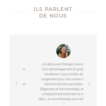
ILS PARLENT
DE NOUS
ts, je
J'ai découvert Rangez-moi lors
Je suis
tre maison
d'un déménagement et quelle
paniers 
ordre.
révélation ! Leurs boîtes de
salon. L'él
design
rangement pour ma cuisine ont
palette
e même les
transformé mon quotidien.
s'accord
e rapport
Élégantes et fonctionnelles, elles
mon intéri
ttable.
s'intègrent parfaitement à ma
exception
déco. Je recommande sans hésiter
rapide et
!
jamais été
LET