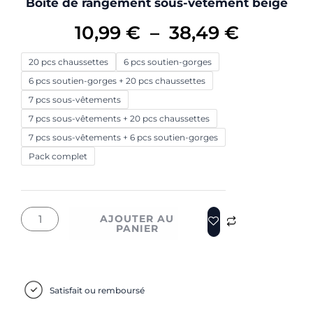
Boîte de rangement sous-vêtement beige
Plage
10,99
€
–
38,49
€
quantité
de
20 pcs chaussettes
6 pcs soutien-gorges
de
6 pcs soutien-gorges + 20 pcs chaussettes
prix :
Boîte
7 pcs sous-vêtements
de
7 pcs sous-vêtements + 20 pcs chaussettes
10,99 €
rangement
7 pcs sous-vêtements + 6 pcs soutien-gorges
sous-
Pack complet
à
vêtement
beige
38,49 €
AJOUTER AU
PANIER
Satisfait ou remboursé